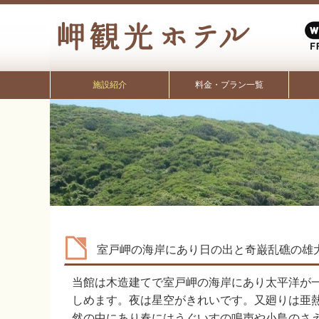
施設紹介
料金・プラン一覧
室戸岬の海岸にあり日の出と奇巌乱礁の雄
当館は木造建てで室戸岬の海岸にあり太平洋が
しめます。夜は星空がきれいです。又廻りは亜
然の中にあり春にはうぐいすの鳴声や小鳥のさ