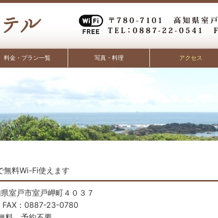
料金・プラン一覧
写真・料理
アクセス
無料Wi-Fi使えます
 高知県室戸市室戸岬町４０３７
 FAX：0887-23-0780
無料 予約不要