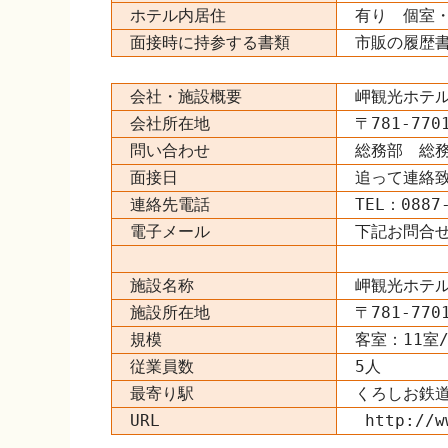
ホテル内居住
有り 個室
面接時に持参する書類
市販の履歴
会社・施設概要
岬観光ホテ
会社所在地
〒781-77
問い合わせ
総務部 総
面接日
追って連絡
連絡先電話
TEL：0887
電子メール
下記お問合
施設名称
岬観光ホテ
施設所在地
〒781-77
規模
客室：11室
従業員数
5人
最寄り駅
くろしお鉄道
URL
http://ww