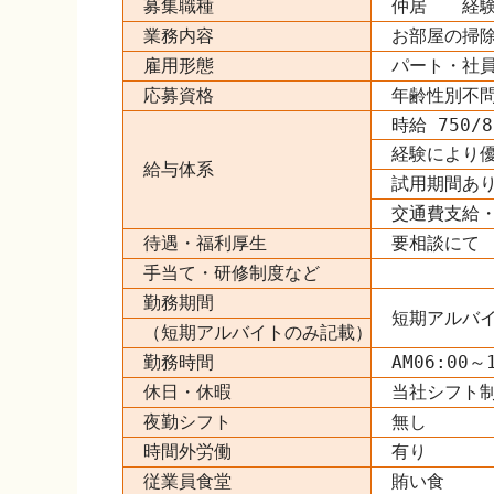
募集職種
仲居 経験
業務内容
お部屋の掃
雇用形態
パート・社
応募資格
年齢性別不
時給 750/
経験により
給与体系
試用期間あ
交通費支給
待遇・福利厚生
要相談にて
手当て・研修制度など
勤務期間
短期アルバ
（短期アルバイトのみ記載）
勤務時間
AM06:00
休日・休暇
当社シフト
夜勤シフト
無し
時間外労働
有り
従業員食堂
賄い食